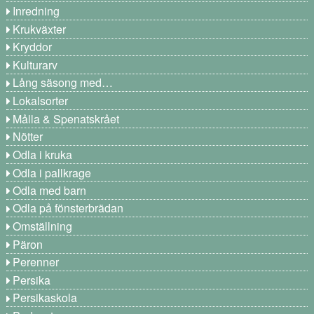
Inredning
Krukväxter
Kryddor
Kulturarv
Lång säsong med…
Lokalsorter
Målla & Spenatskrået
Nötter
Odla i kruka
Odla i pallkrage
Odla med barn
Odla på fönsterbrädan
Omställning
Päron
Perenner
Persika
Persikaskola