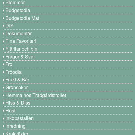
Blommor
Budgetodla
Budgetodla Mat
DIY
Dokumentär
Fina Favoriter!
Fjärilar och bin
Frågor & Svar
Frö
Fröodla
Frukt & Bär
Grönsaker
Hemma hos Trädgårdstrollet
Hiss & Diss
Höst
Inköpsställen
Inredning
Krukväxter