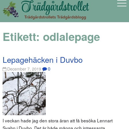
Etikett:
odlalepage
Lepagehäcken i Duvbo
0
December 7, 2019
I veckan hade jag den stora äran att få besöka Lennart
Svahn i Duvbo. Det är både många och intressanta