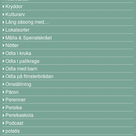
Kryddor
Kulturarv
Lång säsong med…
Lokalsorter
Målla & Spenatskrået
Nötter
Odla i kruka
Odla i pallkrage
Odla med barn
Odla på fönsterbrädan
Omställning
Päron
Perenner
Persika
Persikaskola
Podcast
potatis