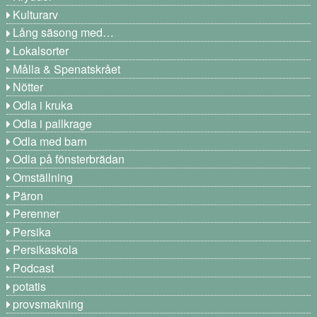
Kulturarv
Lång säsong med…
Lokalsorter
Målla & Spenatskrået
Nötter
Odla i kruka
Odla i pallkrage
Odla med barn
Odla på fönsterbrädan
Omställning
Päron
Perenner
Persika
Persikaskola
Podcast
potatis
provsmakning