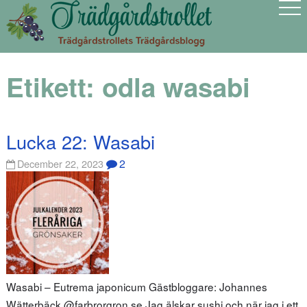
Etikett:
odla wasabi
Lucka 22: Wasabi
2
December 22, 2023
Wasabi – Eutrema japonicum Gästbloggare: Johannes
Wätterbäck @farbrorgron.se Jag älskar sushi och när jag i ett