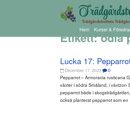
Hem
Kurser & Föredra
Etikett:
odla 
Lucka 17: Pepparro
0
December 17, 2023
Pepparrot – Armoracia rusticana Gä
växter i södra Småland, i växtzon 
pepparrot både i skogsträdgården, 
också planterat pepparrot som en