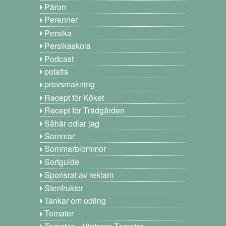
Päron
Perenner
Persika
Persikaskola
Podcast
potatis
provsmakning
Recept för Köket
Recept för Trädgården
Såhär odlar jag
Sommar
Sommarblommor
Sortguide
Sponsrat av reklam
Stenfrukter
Tankar om odling
Tomater