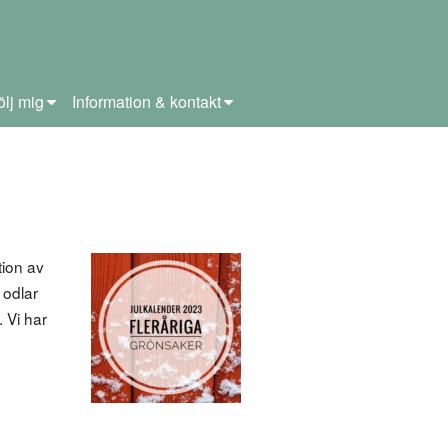
ölj mig
Information & kontakt
tion av
 odlar
 Vi har