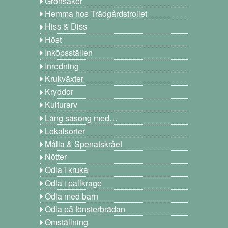
Grönsaker
Hemma hos Trädgårdstrollet
Hiss & Diss
Höst
Inköpsställen
Inredning
Krukväxter
Kryddor
Kulturarv
Lång säsong med…
Lokalsorter
Målla & Spenatskrået
Nötter
Odla i kruka
Odla i pallkrage
Odla med barn
Odla på fönsterbrädan
Omställning