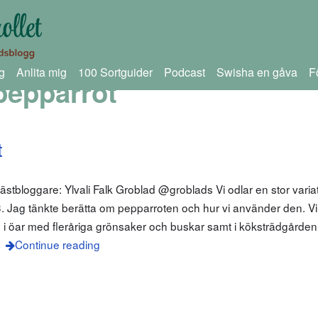
g
Anlita mig
100 Sortguider
Podcast
Swisha en gåva
F
pepparrot
t
stbloggare: Ylvali Falk Groblad @groblads Vi odlar en stor varia
3. Jag tänkte berätta om pepparroten och hur vi använder den. Vi
i öar med fleråriga grönsaker och buskar samt i köksträdgården.
Continue reading