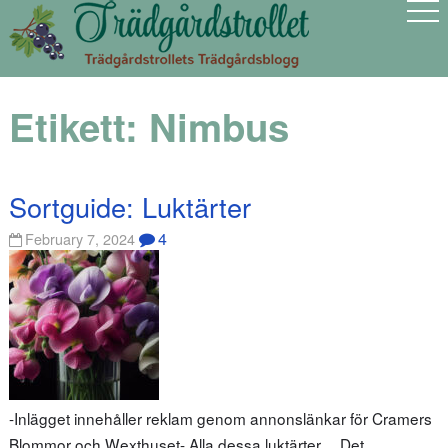
Etikett:
Nimbus
Sortguide: Luktärter
4
February 7, 2024
-Inlägget innehåller reklam genom annonslänkar för Cramers
Blommor och Wexthuset- Alla dessa luktärter… Det