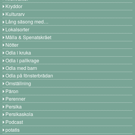
Kryddor
Kulturarv
Lång säsong med…
Lokalsorter
Målla & Spenatskrået
Nötter
Odla i kruka
Odla i pallkrage
Odla med barn
Odla på fönsterbrädan
Omställning
Päron
Perenner
Persika
Persikaskola
Podcast
potatis