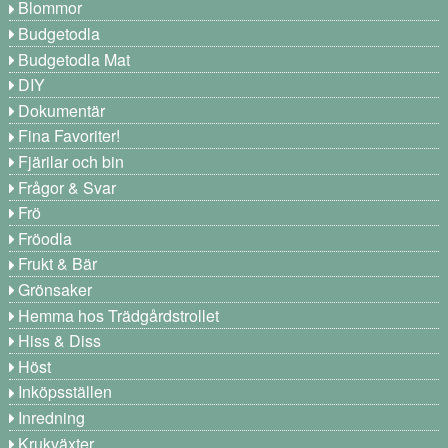
Blommor
Budgetodla
Budgetodla Mat
DIY
Dokumentär
Fina Favoriter!
Fjärilar och bin
Frågor & Svar
Frö
Fröodla
Frukt & Bär
Grönsaker
Hemma hos Trädgårdstrollet
Hiss & Diss
Höst
Inköpsställen
Inredning
Krukväxter