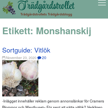
Etikett:
Monshanskij
Sortguide: Vitlök
20
November 23, 2020
-Inlägget innehåller reklam genom annonslänkar för Cramers
Blommor och Wexthuset– För sent att sätta vitlök? Verkligen