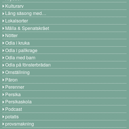
Kulturarv
Lång säsong med…
Lokalsorter
Målla & Spenatskrået
Nötter
Odla i kruka
Odla i pallkrage
Odla med barn
Odla på fönsterbrädan
Omställning
Päron
Perenner
Persika
Persikaskola
Podcast
potatis
provsmakning