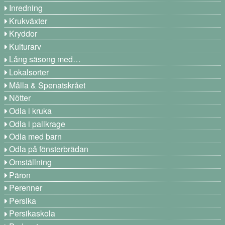
Inredning
Krukväxter
Kryddor
Kulturarv
Lång säsong med…
Lokalsorter
Målla & Spenatskrået
Nötter
Odla i kruka
Odla i pallkrage
Odla med barn
Odla på fönsterbrädan
Omställning
Päron
Perenner
Persika
Persikaskola