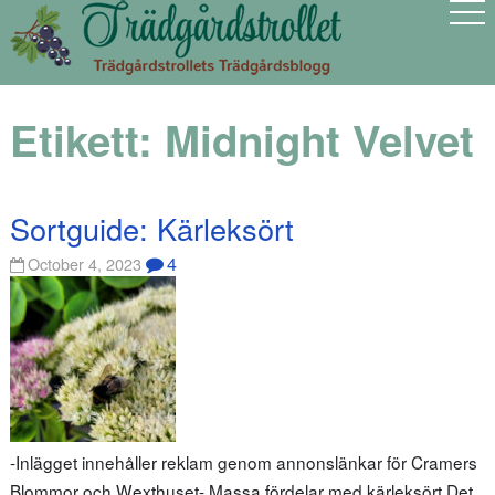
Etikett:
Midnight Velvet
Sortguide: Kärleksört
4
October 4, 2023
-Inlägget innehåller reklam genom annonslänkar för Cramers
Blommor och Wexthuset- Massa fördelar med kärleksört Det