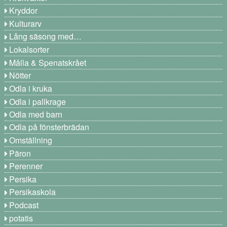
Kryddor
Kulturarv
Lång säsong med…
Lokalsorter
Målla & Spenatskrået
Nötter
Odla i kruka
Odla i pallkrage
Odla med barn
Odla på fönsterbrädan
Omställning
Päron
Perenner
Persika
Persikaskola
Podcast
potatis