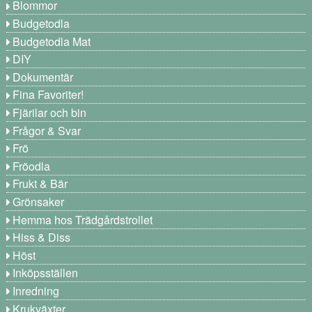
Blommor
Budgetodla
Budgetodla Mat
DIY
Dokumentär
Fina Favoriter!
Fjärilar och bin
Frågor & Svar
Frö
Fröodla
Frukt & Bär
Grönsaker
Hemma hos Trädgårdstrollet
Hiss & Diss
Höst
Inköpsställen
Inredning
Krukväxter