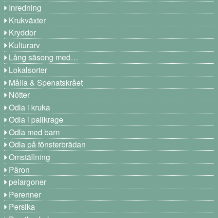
Inredning
Krukväxter
Kryddor
Kulturarv
Lång säsong med…
Lokalsorter
Målla & Spenatskrået
Nötter
Odla i kruka
Odla i pallkrage
Odla med barn
Odla på fönsterbrädan
Omställning
Päron
pelargoner
Perenner
Persika