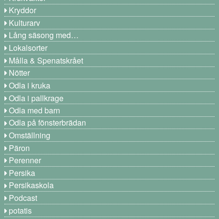
Kryddor
Kulturarv
Lång säsong med…
Lokalsorter
Målla & Spenatskrået
Nötter
Odla i kruka
Odla i pallkrage
Odla med barn
Odla på fönsterbrädan
Omställning
Päron
Perenner
Persika
Persikaskola
Podcast
potatis