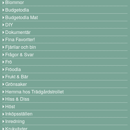
Blommor
Budgetodla
Budgetodla Mat
DIY
Dokumentär
Fina Favoriter!
Fjärilar och bin
Frågor & Svar
Frö
Fröodla
Frukt & Bär
Grönsaker
Hemma hos Trädgårdstrollet
Hiss & Diss
Höst
Inköpsställen
Inredning
Krukväxter