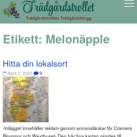
Etikett:
Melonäpple
Hitta din lokalsort
9
April 2, 2023
-Inlägget innehåller reklam genom annonslänkar för Cramers
Blommor och Wexthuset- Den här fina kartan gjordes till