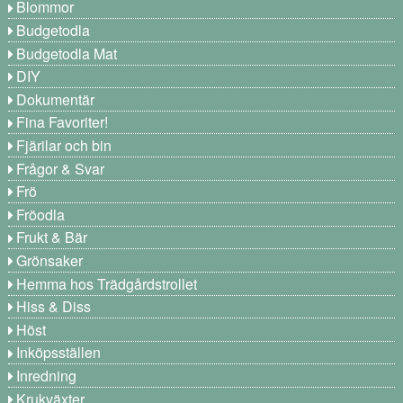
Blommor
Budgetodla
Budgetodla Mat
DIY
Dokumentär
Fina Favoriter!
Fjärilar och bin
Frågor & Svar
Frö
Fröodla
Frukt & Bär
Grönsaker
Hemma hos Trädgårdstrollet
Hiss & Diss
Höst
Inköpsställen
Inredning
Krukväxter