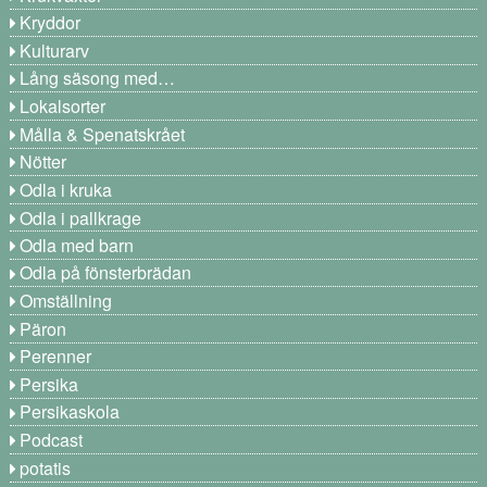
Kryddor
Kulturarv
Lång säsong med…
Lokalsorter
Målla & Spenatskrået
Nötter
Odla i kruka
Odla i pallkrage
Odla med barn
Odla på fönsterbrädan
Omställning
Päron
Perenner
Persika
Persikaskola
Podcast
potatis