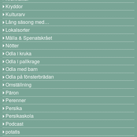
Kryddor
Kulturarv
Lång säsong med…
Lokalsorter
Målla & Spenatskrået
Nötter
Odla i kruka
Odla i pallkrage
Odla med barn
Odla på fönsterbrädan
Omställning
Päron
Perenner
Persika
Persikaskola
Podcast
potatis