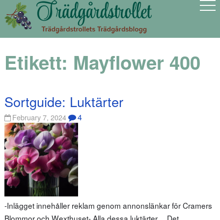
Etikett:
Mayflower 400
Sortguide: Luktärter
4
February 7, 2024
-Inlägget innehåller reklam genom annonslänkar för Cramers
Blommor och Wexthuset- Alla dessa luktärter… Det