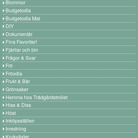
Blommor
Budgetodla
Budgetodla Mat
DIY
Dokumentär
Fina Favoriter!
Fjärilar och bin
Frågor & Svar
Frö
Fröodla
Frukt & Bär
Grönsaker
Hemma hos Trädgårdstrollet
Hiss & Diss
Höst
Inköpsställen
Inredning
Krukväxter