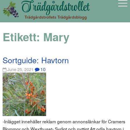
Etikett:
Mary
Sortguide: Havtorn
10
June 25, 2021
-Inlägget innehåller reklam genom annonslänkar för Cramers
Blommor och Wexthuset- Syrligt och nyttigt Att odla havtorn i