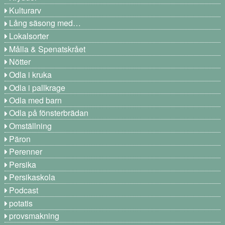
Kulturarv
Lång säsong med…
Lokalsorter
Målla & Spenatskrået
Nötter
Odla i kruka
Odla i pallkrage
Odla med barn
Odla på fönsterbrädan
Omställning
Päron
Perenner
Persika
Persikaskola
Podcast
potatis
provsmakning