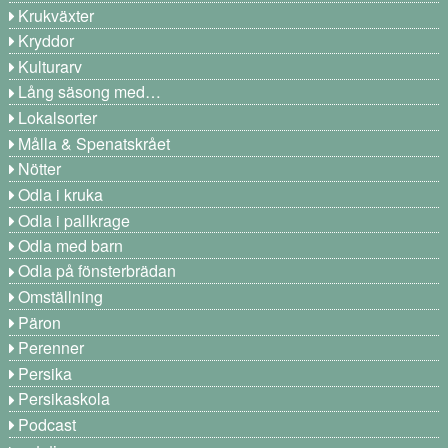
Krukväxter
Kryddor
Kulturarv
Lång säsong med…
Lokalsorter
Målla & Spenatskrået
Nötter
Odla i kruka
Odla i pallkrage
Odla med barn
Odla på fönsterbrädan
Omställning
Päron
Perenner
Persika
Persikaskola
Podcast