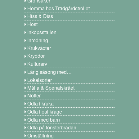
Grönsaker
Hemma hos Trädgårdstrollet
Hiss & Diss
Höst
Inköpsställen
Inredning
Krukväxter
Kryddor
Kulturarv
Lång säsong med…
Lokalsorter
Målla & Spenatskrået
Nötter
Odla i kruka
Odla i pallkrage
Odla med barn
Odla på fönsterbrädan
Omställning