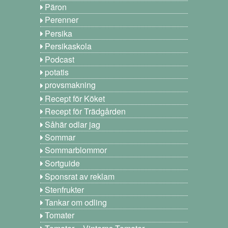
Päron
Perenner
Persika
Persikaskola
Podcast
potatis
provsmakning
Recept för Köket
Recept för Trädgården
Såhär odlar jag
Sommar
Sommarblommor
Sortguide
Sponsrat av reklam
Stenfrukter
Tankar om odling
Tomater