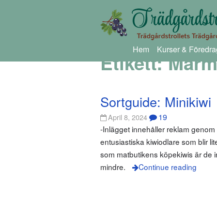
Hem
Kurser & Föredra
Etikett:
Marm
Sortguide: Minikiwi
19
April 8, 2024
-Inlägget innehåller reklam geno
entusiastiska kiwiodlare som blir li
som matbutikens köpekiwis är de inte.
mindre.
Continue reading