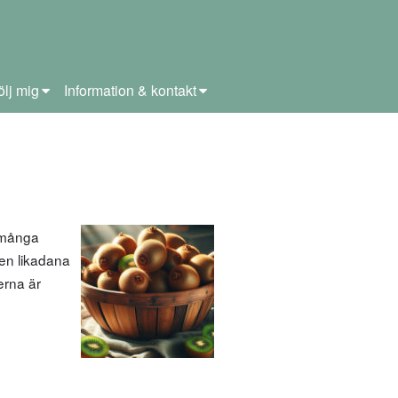
ölj mig
Information & kontakt
 många
men likadana
terna är