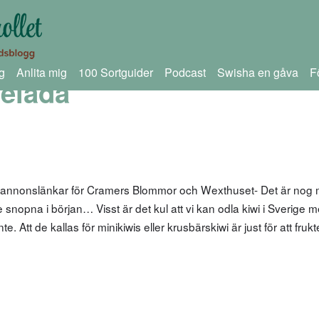
g
Anlita mig
100 Sortguider
Podcast
Swisha en gåva
F
elada
m annonslänkar för Cramers Blommor och Wexthuset- Det är nog
te snopna i början… Visst är det kul att vi kan odla kiwi i Sverige 
 Att de kallas för minikiwis eller krusbärskiwi är just för att fruk