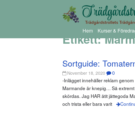
Hem
Kurser & Föredra
Etikett:
Marm
Sortguide: Tomate
0
November 18, 2020
-Inlägget innehåller reklam genom
Marmande är knepig… Så extremt k
skördas. Jag HAR ätit jättegoda M
och trista eller bara varit
Contin