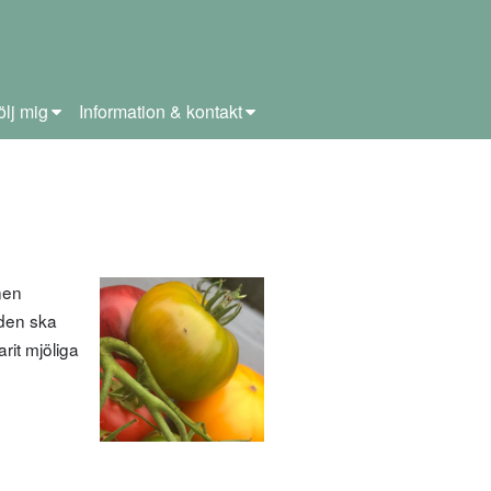
ölj mig
Information & kontakt
nen
 den ska
it mjöliga