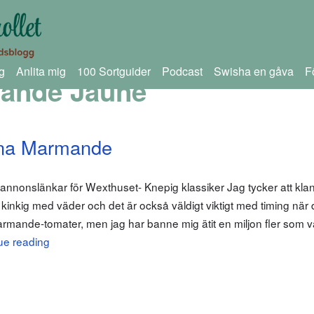
g
Anlita mig
100 Sortguider
Podcast
Swisha en gåva
F
ande Jaune
rna Marmande
 annonslänkar för Wexthuset- Knepig klassiker Jag tycker att kla
inkig med väder och det är också väldigt viktigt med timing när
armande-tomater, men jag har banne mig ätit en miljon fler som var
ue reading