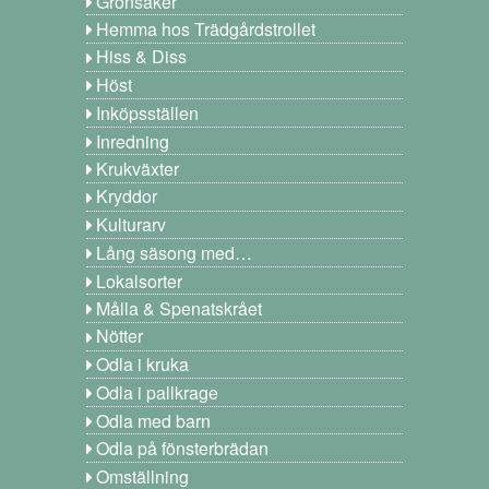
Grönsaker
Hemma hos Trädgårdstrollet
Hiss & Diss
Höst
Inköpsställen
Inredning
Krukväxter
Kryddor
Kulturarv
Lång säsong med…
Lokalsorter
Målla & Spenatskrået
Nötter
Odla i kruka
Odla i pallkrage
Odla med barn
Odla på fönsterbrädan
Omställning