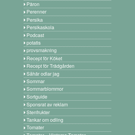
Päron
Perenner
Persika
Persikaskola
Podcast
potatis
provsmakning
Recept för Köket
Recept för Trädgården
Såhär odlar jag
Sommar
Sommarblommor
Sortguide
Sponsrat av reklam
Stenfrukter
Tankar om odling
Tomater