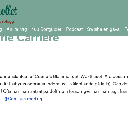
g
Anlita mig
100 Sortguider
Podcast
Swisha en gåva
F
rie Carriere
r
m annonslänkar för Cramers Blommor och Wexthuset- Alla dessa l
rt är Lathyrus odoratus (odoratus = väldoftande på latin). Och det
 Ofta har man satsat på doft inom förädlingen när man tagit fram
m
Continue reading