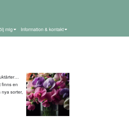
ölj mig
Information & kontakt
uktärter…
 finns en
 nya sorter,