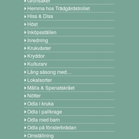
Grönsaker
Hemma hos Trädgårdstrollet
Hiss & Diss
Höst
Inköpsställen
Inredning
Krukväxter
Kryddor
Kulturarv
Lång säsong med…
Lokalsorter
Målla & Spenatskrået
Nötter
Odla i kruka
Odla i pallkrage
Odla med barn
Odla på fönsterbrädan
Omställning