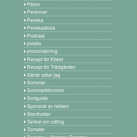
Päron
Perenner
Persika
Persikaskola
Podcast
potatis
provsmakning
Recept för Köket
Recept för Trädgården
Såhär odlar jag
Sommar
Sommarblommor
Sortguide
Sponsrat av reklam
Stenfrukter
Tankar om odling
Tomater