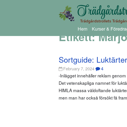
Hem
Kurser & Föredra
Etikett:
Marjo
Sortguide: Luktärte
4
February 7, 2024
-Inlägget innehåller reklam geno
Det vetenskapliga namnet för luktä
HIMLA massa väldoftande luktärter!
men man har också försökt få fra