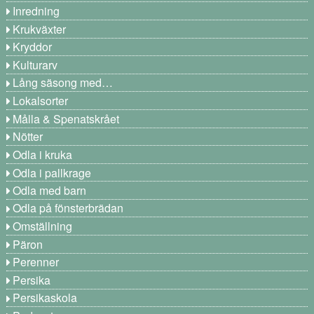
Inredning
Krukväxter
Kryddor
Kulturarv
Lång säsong med…
Lokalsorter
Målla & Spenatskrået
Nötter
Odla i kruka
Odla i pallkrage
Odla med barn
Odla på fönsterbrädan
Omställning
Päron
Perenner
Persika
Persikaskola