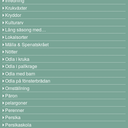
Inredning
Krukväxter
Kryddor
Kulturarv
Lång säsong med…
Lokalsorter
Målla & Spenatskrået
Nötter
Odla i kruka
Odla i pallkrage
Odla med barn
Odla på fönsterbrädan
Omställning
Päron
pelargoner
Perenner
Persika
Persikaskola