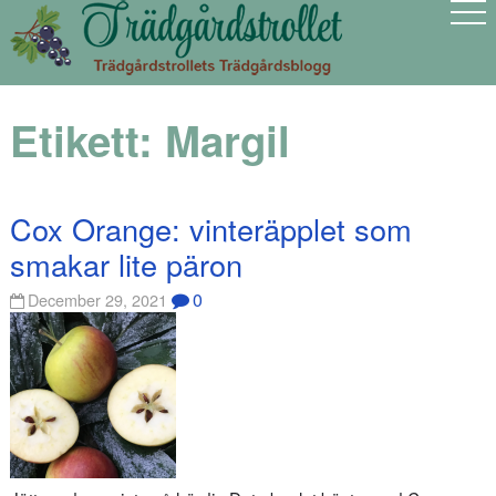
Etikett:
Margil
Cox Orange: vinteräpplet som
smakar lite päron
0
December 29, 2021