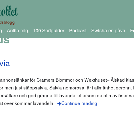
g
Anlita mig
100 Sortguider
Podcast
Swisha en gåva
F
us
via
m annonslänkar för Cramers Blommor och Wexthuset– Älskad klas
lvior men just stäppsalvia, Salvia nemorosa, är i allmänhet perenn.
rsättare och god granne till lavendel eftersom de ofta avlöser va
at över kommer lavendeln
Continue reading