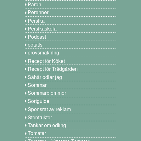
Päron
Perenner
Persika
Persikaskola
Podcast
potatis
provsmakning
Recept för Köket
Recept för Trädgården
Såhär odlar jag
Sommar
Sommarblommor
Sortguide
Sponsrat av reklam
Stenfrukter
Tankar om odling
Tomater