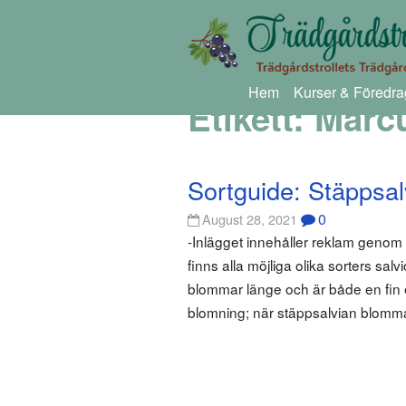
Hem
Kurser & Föredra
Etikett:
Marc
Sortguide: Stäppsal
0
August 28, 2021
-Inlägget innehåller reklam geno
finns alla möjliga olika sorters sa
blommar länge och är både en fin e
blomning; när stäppsalvian blomm