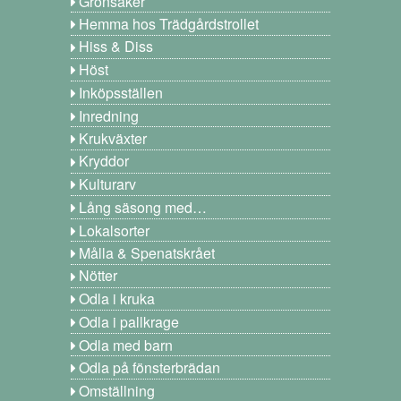
Grönsaker
Hemma hos Trädgårdstrollet
Hiss & Diss
Höst
Inköpsställen
Inredning
Krukväxter
Kryddor
Kulturarv
Lång säsong med…
Lokalsorter
Målla & Spenatskrået
Nötter
Odla i kruka
Odla i pallkrage
Odla med barn
Odla på fönsterbrädan
Omställning