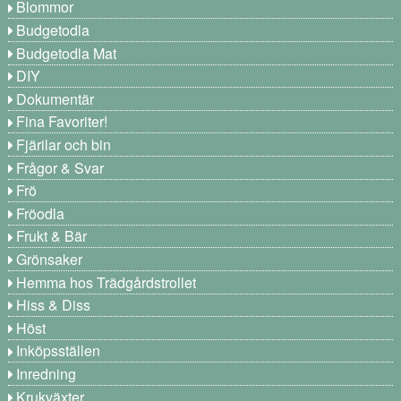
Blommor
Budgetodla
Budgetodla Mat
DIY
Dokumentär
Fina Favoriter!
Fjärilar och bin
Frågor & Svar
Frö
Fröodla
Frukt & Bär
Grönsaker
Hemma hos Trädgårdstrollet
Hiss & Diss
Höst
Inköpsställen
Inredning
Krukväxter