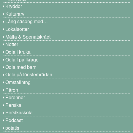
Kryddor
Kulturarv
Lång säsong med…
Lokalsorter
Målla & Spenatskrået
Nötter
Odla i kruka
Odla i pallkrage
Odla med barn
Odla på fönsterbrädan
Omställning
Päron
Perenner
Persika
Persikaskola
Podcast
potatis