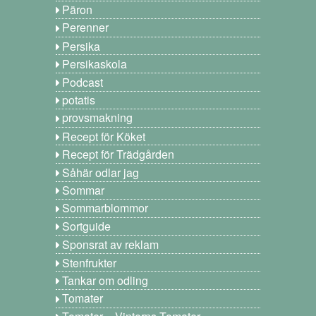
Päron
Perenner
Persika
Persikaskola
Podcast
potatis
provsmakning
Recept för Köket
Recept för Trädgården
Såhär odlar jag
Sommar
Sommarblommor
Sortguide
Sponsrat av reklam
Stenfrukter
Tankar om odling
Tomater