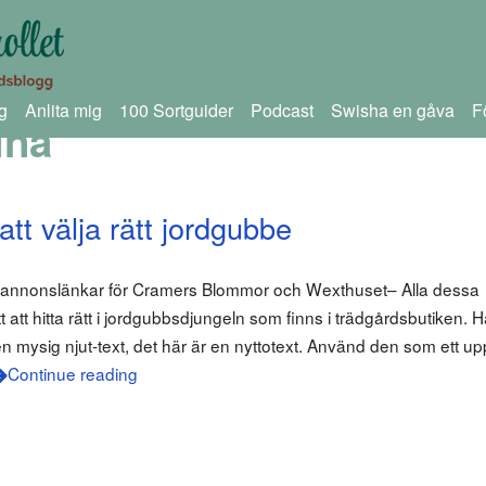
g
Anlita mig
100 Sortguider
Podcast
Swisha en gåva
F
ina
tt välja rätt jordgubbe
m annonslänkar för Cramers Blommor och Wexthuset– Alla dessa
tt att hitta rätt i jordgubbsdjungeln som finns i trädgårdsbutiken.
en mysig njut-text, det här är en nyttotext. Använd den som ett u
Continue reading