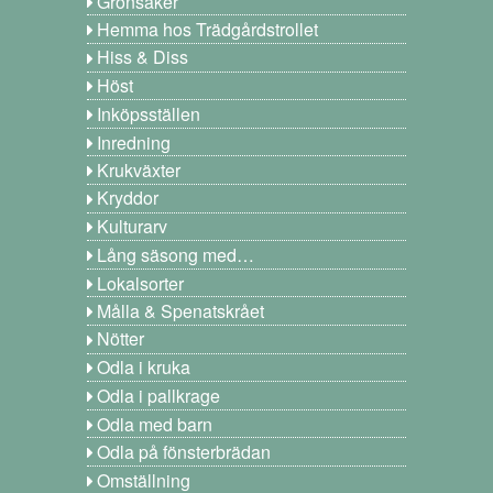
Grönsaker
Hemma hos Trädgårdstrollet
Hiss & Diss
Höst
Inköpsställen
Inredning
Krukväxter
Kryddor
Kulturarv
Lång säsong med…
Lokalsorter
Målla & Spenatskrået
Nötter
Odla i kruka
Odla i pallkrage
Odla med barn
Odla på fönsterbrädan
Omställning