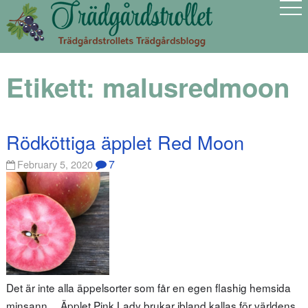
Etikett:
malusredmoon
Rödköttiga äpplet Red Moon
7
February 5, 2020
Det är inte alla äppelsorter som får en egen flashig hemsida
minsann… Äpplet Pink Lady brukar ibland kallas för världens