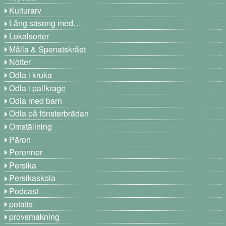
Kulturarv
Lång säsong med…
Lokalsorter
Målla & Spenatskrået
Nötter
Odla i kruka
Odla i pallkrage
Odla med barn
Odla på fönsterbrädan
Omställning
Päron
Perenner
Persika
Persikaskola
Podcast
potatis
provsmakning