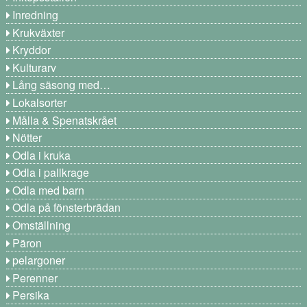
Inredning
Krukväxter
Kryddor
Kulturarv
Lång säsong med…
Lokalsorter
Målla & Spenatskrået
Nötter
Odla i kruka
Odla i pallkrage
Odla med barn
Odla på fönsterbrädan
Omställning
Päron
pelargoner
Perenner
Persika