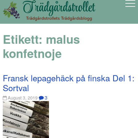
Etikett:
malus
konfetnoje
Fransk lepagehäck på finska Del 1:
Sortval
3
August 3, 2019