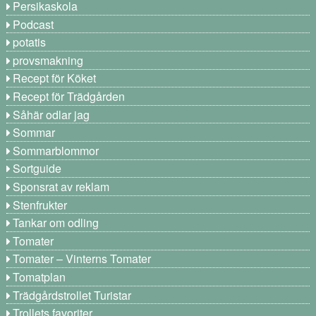
Persikaskola
Podcast
potatis
provsmakning
Recept för Köket
Recept för Trädgården
Såhär odlar jag
Sommar
Sommarblommor
Sortguide
Sponsrat av reklam
Stenfrukter
Tankar om odling
Tomater
Tomater – Vinterns Tomater
Tomatplan
Trädgårdstrollet Turistar
Trollets favoriter