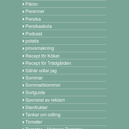
Päron
Perenner
Persika
Persikaskola
Podcast
potatis
provsmakning
Recept för Köket
Recept för Trädgården
Såhär odlar jag
Sommar
Sommarblommor
Sortguide
Sponsrat av reklam
Stenfrukter
Tankar om odling
Tomater