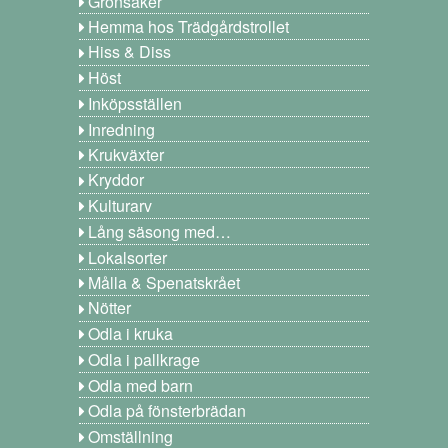
Grönsaker
Hemma hos Trädgårdstrollet
Hiss & Diss
Höst
Inköpsställen
Inredning
Krukväxter
Kryddor
Kulturarv
Lång säsong med…
Lokalsorter
Målla & Spenatskrået
Nötter
Odla i kruka
Odla i pallkrage
Odla med barn
Odla på fönsterbrädan
Omställning