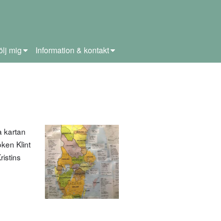
ölj mig
Information & kontakt
a kartan
ken Klint
ristins