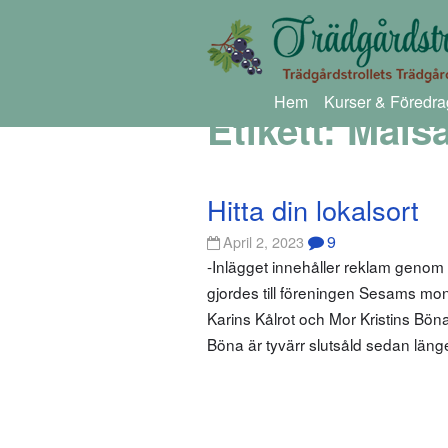
Hem
Kurser & Föredra
Etikett:
Mäls
Hitta din lokalsort
9
April 2, 2023
-Inlägget innehåller reklam geno
gjordes till föreningen Sesams mo
Karins Kålrot och Mor Kristins Bön
Böna är tyvärr slutsåld sedan län