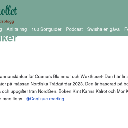
g
Anlita mig
100 Sortguider
Podcast
Swisha en gåva
F
åker
m annonslänkar för Cramers Blommor och Wexthuset- Den här fin
nter på mässan Nordiska Trädgårdar 2023. Den är baserad på bo
a och uppgifter från NordGen. Boken Klint Karins Kålrot och Mor K
ge men finns
Continue reading