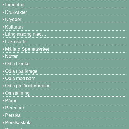
Inredning
Krukväxter
Kryddor
Kulturarv
Lång säsong med…
Lokalsorter
Målla & Spenatskrået
Nötter
Odla i kruka
Odla i pallkrage
Odla med barn
Odla på fönsterbrädan
Omställning
Päron
Perenner
Persika
Persikaskola