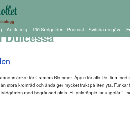
g
Anlita mig
100 Sortguider
Podcast
Swisha en gåva
F
i Dulcessa
len
 annonslänkar för Cramers Blommor- Äpple för alla Det fina med 
n stora kronträd och ändå ger mycket frukt på liten yta. Funkar fin
la trädgården med begränsad plats. Ett pelaräpple tar ungefär 1 me