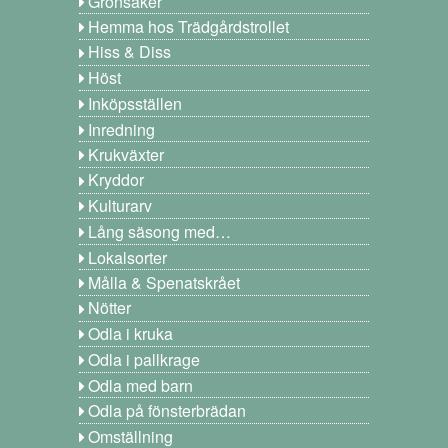
Grönsaker
Hemma hos Trädgårdstrollet
Hiss & Diss
Höst
Inköpsställen
Inredning
Krukväxter
Kryddor
Kulturarv
Lång säsong med…
Lokalsorter
Målla & Spenatskrået
Nötter
Odla i kruka
Odla i pallkrage
Odla med barn
Odla på fönsterbrädan
Omställning