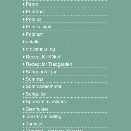
Päron
Perenner
Persika
Persikaskola
Podcast
potatis
provsmakning
Recept för Köket
Recept för Trädgården
Såhär odlar jag
Sommar
Sommarblommor
Sortguide
Sponsrat av reklam
Stenfrukter
Tankar om odling
Tomater