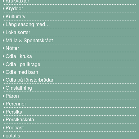
Krukväxter
Kryddor
Kulturarv
Lång säsong med…
Lokalsorter
Målla & Spenatskrået
Nötter
Odla i kruka
Odla i pallkrage
Odla med barn
Odla på fönsterbrädan
Omställning
Päron
Perenner
Persika
Persikaskola
Podcast
potatis