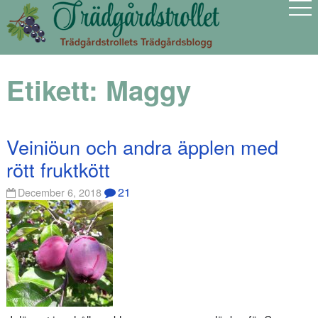
Etikett:
Maggy
Veiniöun och andra äpplen med
rött fruktkött
21
December 6, 2018