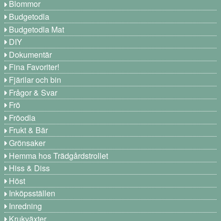
Blommor
Budgetodla
Budgetodla Mat
DIY
Dokumentär
Fina Favoriter!
Fjärilar och bin
Frågor & Svar
Frö
Fröodla
Frukt & Bär
Grönsaker
Hemma hos Trädgårdstrollet
Hiss & Diss
Höst
Inköpsställen
Inredning
Krukväxter