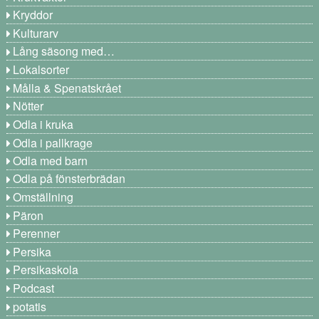
Kryddor
Kulturarv
Lång säsong med…
Lokalsorter
Målla & Spenatskrået
Nötter
Odla i kruka
Odla i pallkrage
Odla med barn
Odla på fönsterbrädan
Omställning
Päron
Perenner
Persika
Persikaskola
Podcast
potatis