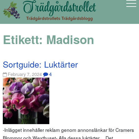
Etikett:
Madison
Sortguide: Luktärter
4
February 7, 2024
-Inlägget innehåller reklam genom annonslänkar för Cramers
Blommor och Wexthuset- Alla dessa luktärter… Det