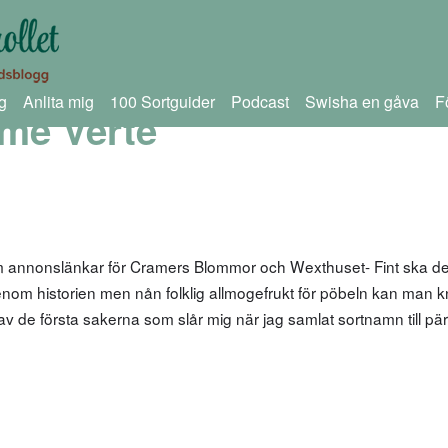
g
Anlita mig
100 Sortguider
Podcast
Swisha en gåva
F
me Verté
om annonslänkar för Cramers Blommor och Wexthuset- Fint ska d
nom historien men nån folklig allmogefrukt för pöbeln kan man 
av de första sakerna som slår mig när jag samlat sortnamn till pär