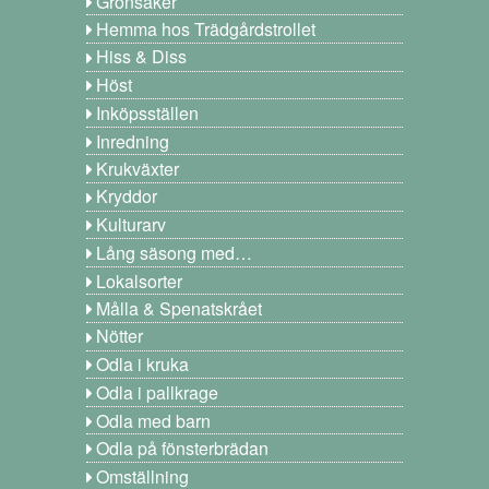
Grönsaker
Hemma hos Trädgårdstrollet
Hiss & Diss
Höst
Inköpsställen
Inredning
Krukväxter
Kryddor
Kulturarv
Lång säsong med…
Lokalsorter
Målla & Spenatskrået
Nötter
Odla i kruka
Odla i pallkrage
Odla med barn
Odla på fönsterbrädan
Omställning