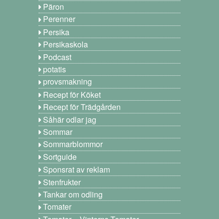
Päron
Perenner
Persika
Persikaskola
Podcast
potatis
provsmakning
Recept för Köket
Recept för Trädgården
Såhär odlar jag
Sommar
Sommarblommor
Sortguide
Sponsrat av reklam
Stenfrukter
Tankar om odling
Tomater