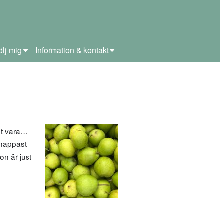
ölj mig
Information & kontakt
et vara…
knappast
on är just