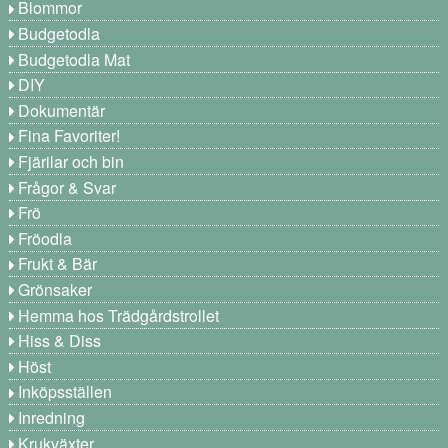
Blommor
Budgetodla
Budgetodla Mat
DIY
Dokumentär
Fina Favoriter!
Fjärilar och bin
Frågor & Svar
Frö
Fröodla
Frukt & Bär
Grönsaker
Hemma hos Trädgårdstrollet
Hiss & Diss
Höst
Inköpsställen
Inredning
Krukväxter