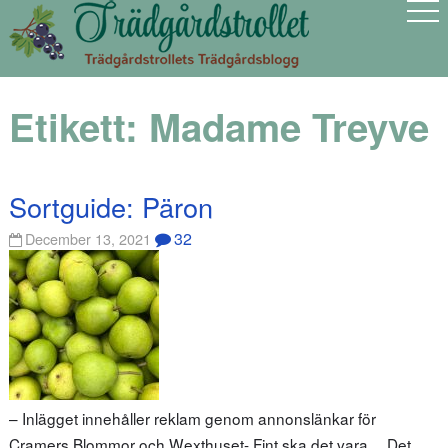
Etikett:
Madame Treyve
Sortguide: Päron
32
December 13, 2021
– Inlägget innehåller reklam genom annonslänkar för
Cramers Blommor och Wexthuset- Fint ska det vara… Det