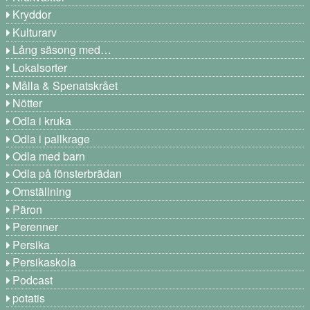
Kryddor
Kulturarv
Lång säsong med…
Lokalsorter
Målla & Spenatskrået
Nötter
Odla i kruka
Odla i pallkrage
Odla med barn
Odla på fönsterbrädan
Omställning
Päron
Perenner
Persika
Persikaskola
Podcast
potatis