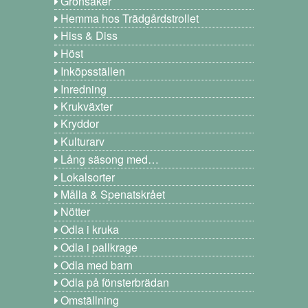
Grönsaker
Hemma hos Trädgårdstrollet
Hiss & Diss
Höst
Inköpsställen
Inredning
Krukväxter
Kryddor
Kulturarv
Lång säsong med…
Lokalsorter
Målla & Spenatskrået
Nötter
Odla i kruka
Odla i pallkrage
Odla med barn
Odla på fönsterbrädan
Omställning