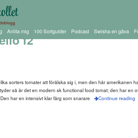
g
Anlita mig
100 Sortguider
Podcast
Swisha en gåva
F
ello f2
lika sorters tomater att förälska sig i, men den här amerikanen har
yder så är det en modern sk functional food tomat; den har en o
 Den har en intensivt klar färg som snarare
Continue reading