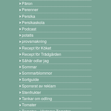
Päron
Perenner
Persika
Persikaskola
Podcast
potatis
provsmakning
Recept för Köket
Recept för Trädgården
Såhär odlar jag
Sommar
Sommarblommor
Sortguide
Sponsrat av reklam
Stenfrukter
Tankar om odling
Tomater