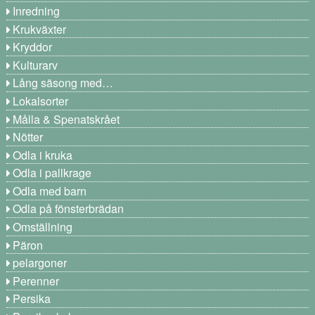
Inredning
Krukväxter
Kryddor
Kulturarv
Lång säsong med…
Lokalsorter
Målla & Spenatskrået
Nötter
Odla i kruka
Odla i pallkrage
Odla med barn
Odla på fönsterbrädan
Omställning
Päron
pelargoner
Perenner
Persika