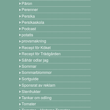
Päron
Perenner
Persika
Persikaskola
Podcast
potatis
provsmakning
Recept för Köket
Recept för Trädgården
Såhär odlar jag
Sommar
Sommarblommor
Sortguide
Sponsrat av reklam
Stenfrukter
Tankar om odling
Tomater