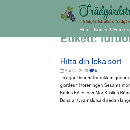
Hem
Kurser & Föredra
Etikett:
luftl
Hitta din lokalsort
9
April 2, 2023
-Inlägget innehåller reklam geno
gjordes till föreningen Sesams mo
Karins Kålrot och Mor Kristins Bön
Böna är tyvärr slutsåld sedan län