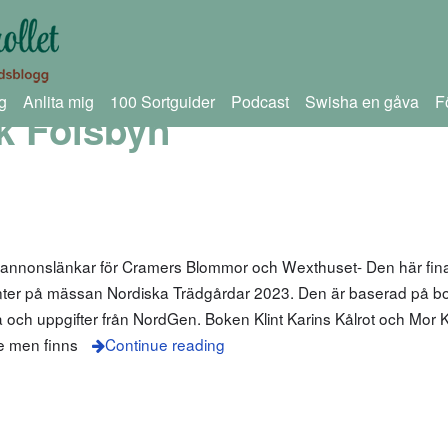
g
Anlita mig
100 Sortguider
Podcast
Swisha en gåva
F
ök Fölsbyn
m annonslänkar för Cramers Blommor och Wexthuset- Den här fin
nter på mässan Nordiska Trädgårdar 2023. Den är baserad på bo
a och uppgifter från NordGen. Boken Klint Karins Kålrot och Mor K
ge men finns
Continue reading