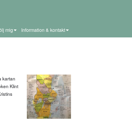
ölj mig
Information & kontakt
a kartan
ken Klint
ristins