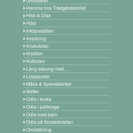
Grönsaker
Hemma hos Trädgårdstrollet
Hiss & Diss
Höst
Inköpsställen
Inredning
Krukväxter
Kryddor
Kulturarv
Lång säsong med…
Lokalsorter
Målla & Spenatskrået
Nötter
Odla i kruka
Odla i pallkrage
Odla med barn
Odla på fönsterbrädan
Omställning