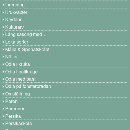
Inredning
Krukväxter
Kryddor
Kulturarv
Lång säsong med…
Lokalsorter
Målla & Spenatskrået
Nötter
Odla i kruka
Odla i pallkrage
Odla med barn
Odla på fönsterbrädan
Omställning
Päron
Perenner
Persika
Persikaskola