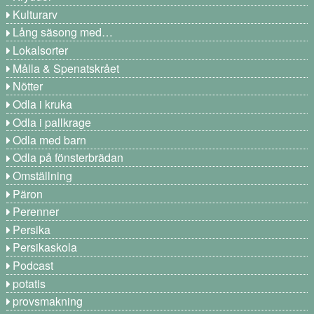
Kulturarv
Lång säsong med…
Lokalsorter
Målla & Spenatskrået
Nötter
Odla i kruka
Odla i pallkrage
Odla med barn
Odla på fönsterbrädan
Omställning
Päron
Perenner
Persika
Persikaskola
Podcast
potatis
provsmakning