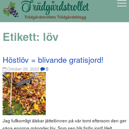
Etikett:
löv
Höstlöv = blivande gratisjord!
0
October 28, 2023
Jag fullkomligt älskar jättelönnen på vår tomt eftersom den ger
såna enorma mängder löv. Som sen blir finfin jord! Helt