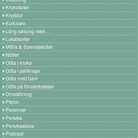
Krukväxter
Kryddor
Kulturarv
Lång säsong med…
Lokalsorter
Målla & Spenatskrået
Nötter
Odla i kruka
Odla i pallkrage
Odla med barn
Odla på fönsterbrädan
Omställning
Päron
Perenner
Persika
Persikaskola
Podcast