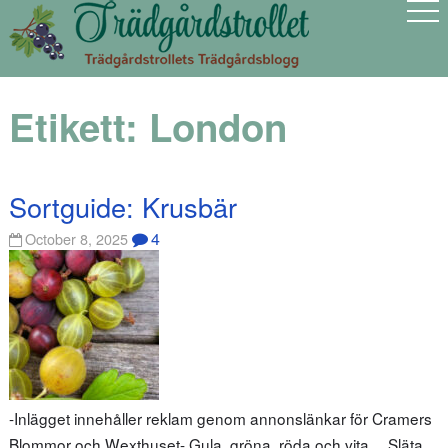
Etikett:
London
Sortguide: Krusbär
4
October 8, 2025
-Inlägget innehåller reklam genom annonslänkar för Cramers
Blommor och Wexthuset- Gula, gröna, röda och vita… Släta