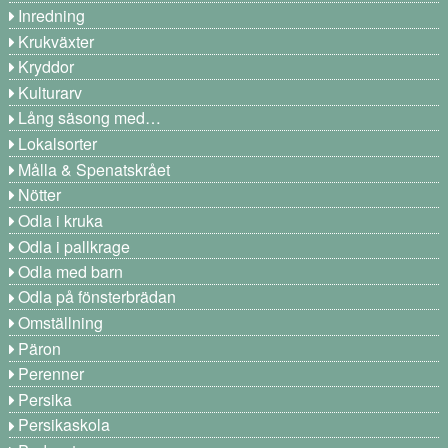
Inredning
Krukväxter
Kryddor
Kulturarv
Lång säsong med…
Lokalsorter
Målla & Spenatskrået
Nötter
Odla i kruka
Odla i pallkrage
Odla med barn
Odla på fönsterbrädan
Omställning
Päron
Perenner
Persika
Persikaskola