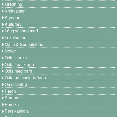
Inredning
Krukväxter
Kryddor
Kulturarv
Lång säsong med…
Lokalsorter
Målla & Spenatskrået
Nötter
Odla i kruka
Odla i pallkrage
Odla med barn
Odla på fönsterbrädan
Omställning
Päron
Perenner
Persika
Persikaskola