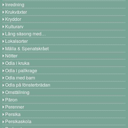
Inredning
Krukväxter
Kryddor
Kulturarv
Lång säsong med…
Lokalsorter
Målla & Spenatskrået
Nötter
Odla i kruka
Odla i pallkrage
Odla med barn
Odla på fönsterbrädan
Omställning
Päron
Perenner
Persika
Persikaskola