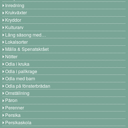
Inredning
Krukväxter
Kryddor
Kulturarv
Lång säsong med…
Lokalsorter
Målla & Spenatskrået
Nötter
Odla i kruka
Odla i pallkrage
Odla med barn
Odla på fönsterbrädan
Omställning
Päron
Perenner
Persika
Persikaskola