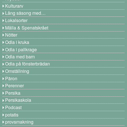
Kulturarv
Lång säsong med…
Lokalsorter
Målla & Spenatskrået
Nötter
Odla i kruka
Odla i pallkrage
Odla med barn
Odla på fönsterbrädan
Omställning
Päron
Perenner
Persika
Persikaskola
Podcast
potatis
provsmakning