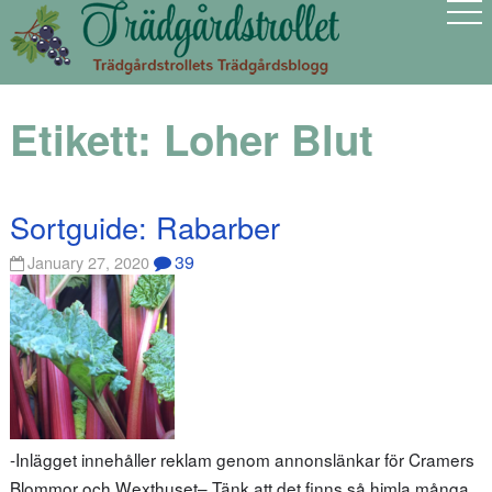
Etikett:
Loher Blut
Sortguide: Rabarber
39
January 27, 2020
-Inlägget innehåller reklam genom annonslänkar för Cramers
Blommor och Wexthuset– Tänk att det finns så himla många