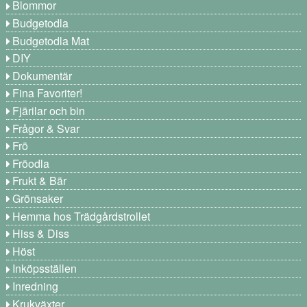
Blommor
Budgetodla
Budgetodla Mat
DIY
Dokumentär
Fina Favoriter!
Fjärilar och bin
Frågor & Svar
Frö
Fröodla
Frukt & Bär
Grönsaker
Hemma hos Trädgårdstrollet
Hiss & Diss
Höst
Inköpsställen
Inredning
Krukväxter