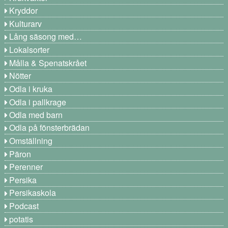
Kryddor
Kulturarv
Lång säsong med…
Lokalsorter
Målla & Spenatskrået
Nötter
Odla i kruka
Odla i pallkrage
Odla med barn
Odla på fönsterbrädan
Omställning
Päron
Perenner
Persika
Persikaskola
Podcast
potatis