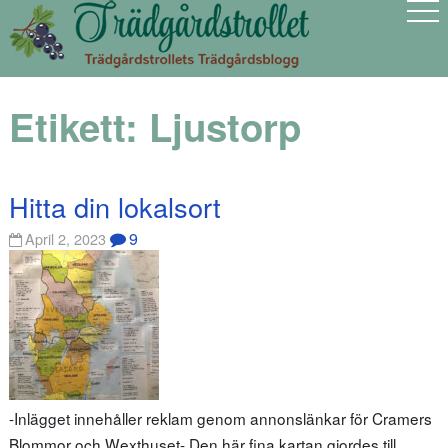
Etikett:
Ljustorp
Hitta din lokalsort
9
April 2, 2023
-Inlägget innehåller reklam genom annonslänkar för Cramers
Blommor och Wexthuset- Den här fina kartan gjordes till