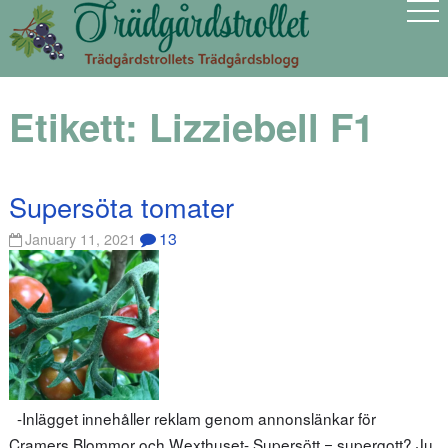
Etikett:
Lizziebell F1
Supersöta tomater
13
January 11, 2021
-Inlägget innehåller reklam genom annonslänkar för
Cramers Blommor och Wexthuset- Supersött = supergott? Ju