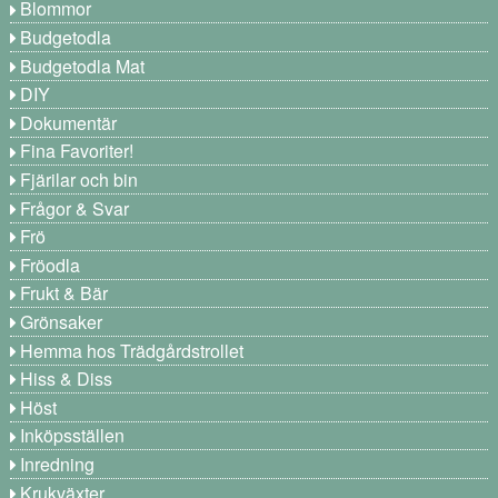
Blommor
Budgetodla
Budgetodla Mat
DIY
Dokumentär
Fina Favoriter!
Fjärilar och bin
Frågor & Svar
Frö
Fröodla
Frukt & Bär
Grönsaker
Hemma hos Trädgårdstrollet
Hiss & Diss
Höst
Inköpsställen
Inredning
Krukväxter