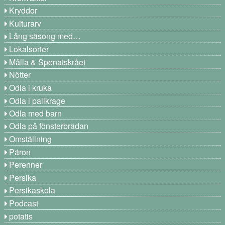
Kryddor
Kulturarv
Lång säsong med…
Lokalsorter
Målla & Spenatskrået
Nötter
Odla i kruka
Odla i pallkrage
Odla med barn
Odla på fönsterbrädan
Omställning
Päron
Perenner
Persika
Persikaskola
Podcast
potatis