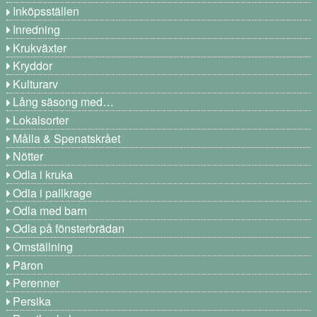
Inköpsställen
Inredning
Krukväxter
Kryddor
Kulturarv
Lång säsong med…
Lokalsorter
Målla & Spenatskrået
Nötter
Odla i kruka
Odla i pallkrage
Odla med barn
Odla på fönsterbrädan
Omställning
Päron
Perenner
Persika