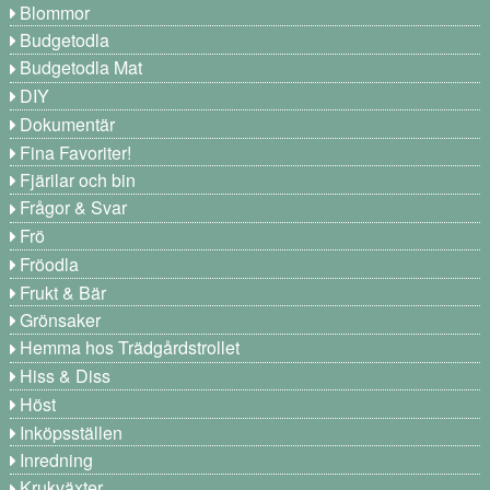
Blommor
Budgetodla
Budgetodla Mat
DIY
Dokumentär
Fina Favoriter!
Fjärilar och bin
Frågor & Svar
Frö
Fröodla
Frukt & Bär
Grönsaker
Hemma hos Trädgårdstrollet
Hiss & Diss
Höst
Inköpsställen
Inredning
Krukväxter