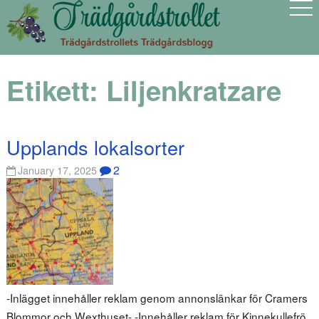
Etikett:
Liljenkratzare
Upplands lokalsorter
2
January 17, 2025
-Inlägget innehåller reklam genom annonslänkar för Cramers
Blommor och Wexthuset- -Innehåller reklam för Kinnekullefrö