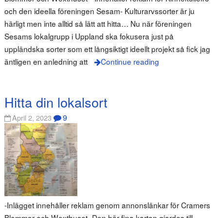
och den ideella föreningen Sesam- Kulturarvssorter är ju
härligt men inte alltid så lätt att hitta… Nu när föreningen
Sesams lokalgrupp i Uppland ska fokusera just på
uppländska sorter som ett långsiktigt ideellt projekt så fick jag
äntligen en anledning att
Continue reading
Hitta din lokalsort
9
April 2, 2023
-Inlägget innehåller reklam genom annonslänkar för Cramers
Blommor och Wexthuset- Den här fina kartan gjordes till