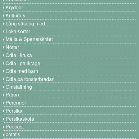
Kryddor
Kulturarv
Lång säsong med…
Lokalsorter
Målla & Spenatskrået
Nötter
Odla i kruka
Odla i pallkrage
Odla med barn
Odla på fönsterbrädan
Omställning
Päron
Perenner
Persika
Persikaskola
Podcast
potatis