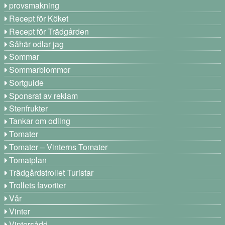
provsmakning
Recept för Köket
Recept för Trädgården
Såhär odlar jag
Sommar
Sommarblommor
Sortguide
Sponsrat av reklam
Stenfrukter
Tankar om odling
Tomater
Tomater – Vinterns Tomater
Tomatplan
Trädgårdstrollet Turistar
Trollets favoriter
Vår
Vinter
Vintersådd