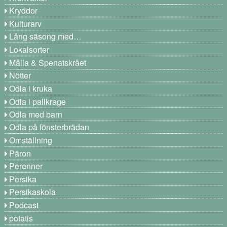
Kryddor
Kulturarv
Lång säsong med…
Lokalsorter
Målla & Spenatskrået
Nötter
Odla i kruka
Odla i pallkrage
Odla med barn
Odla på fönsterbrädan
Omställning
Päron
Perenner
Persika
Persikaskola
Podcast
potatis