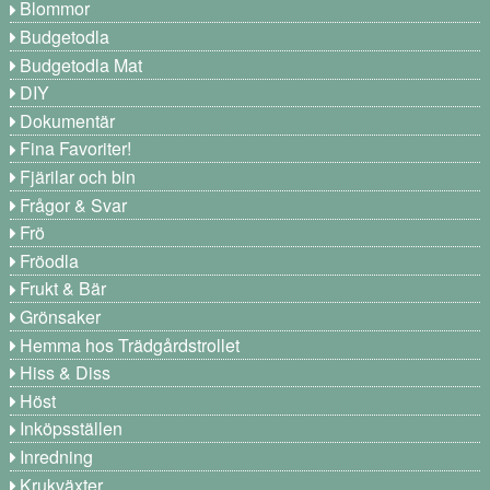
Blommor
Budgetodla
Budgetodla Mat
DIY
Dokumentär
Fina Favoriter!
Fjärilar och bin
Frågor & Svar
Frö
Fröodla
Frukt & Bär
Grönsaker
Hemma hos Trädgårdstrollet
Hiss & Diss
Höst
Inköpsställen
Inredning
Krukväxter