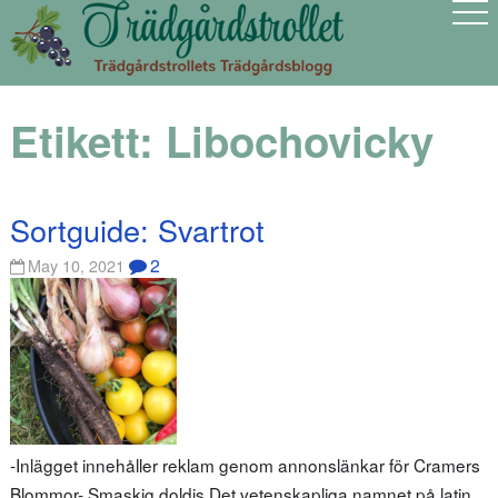
Etikett:
Libochovicky
Sortguide: Svartrot
2
May 10, 2021
-Inlägget innehåller reklam genom annonslänkar för Cramers
Blommor- Smaskig doldis Det vetenskapliga namnet på latin