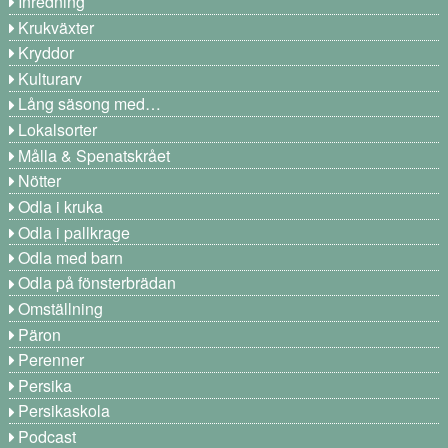
Inredning
Krukväxter
Kryddor
Kulturarv
Lång säsong med…
Lokalsorter
Målla & Spenatskrået
Nötter
Odla i kruka
Odla i pallkrage
Odla med barn
Odla på fönsterbrädan
Omställning
Päron
Perenner
Persika
Persikaskola
Podcast