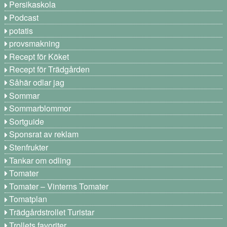
Persikaskola
Podcast
potatis
provsmakning
Recept för Köket
Recept för Trädgården
Såhär odlar jag
Sommar
Sommarblommor
Sortguide
Sponsrat av reklam
Stenfrukter
Tankar om odling
Tomater
Tomater – Vinterns Tomater
Tomatplan
Trädgårdstrollet Turistar
Trollets favoriter