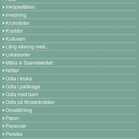
Inköpsställen
Inredning
Krukväxter
Kryddor
Kulturarv
Lång säsong med…
Lokalsorter
Målla & Spenatskrået
Nötter
Odla i kruka
Odla i pallkrage
Odla med barn
Odla på fönsterbrädan
Omställning
Päron
Perenner
Persika