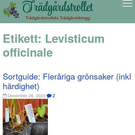
Etikett:
Levisticum
officinale
Sortguide: Fleråriga grönsaker (inkl
härdighet)
2
December 26, 2023