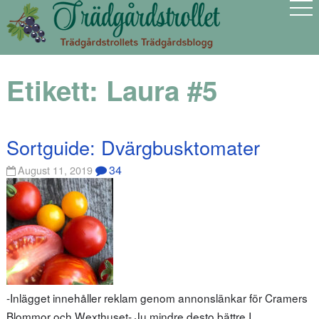
Etikett:
Laura #5
Sortguide: Dvärgbusktomater
34
August 11, 2019
-Inlägget innehåller reklam genom annonslänkar för Cramers
Blommor och Wexthuset- Ju mindre desto bättre I